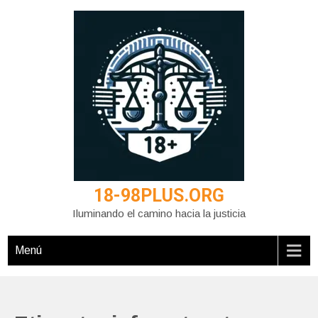
Saltar
al
contenido
18-98PLUS.ORG
Iluminando el camino hacia la justicia
Menú