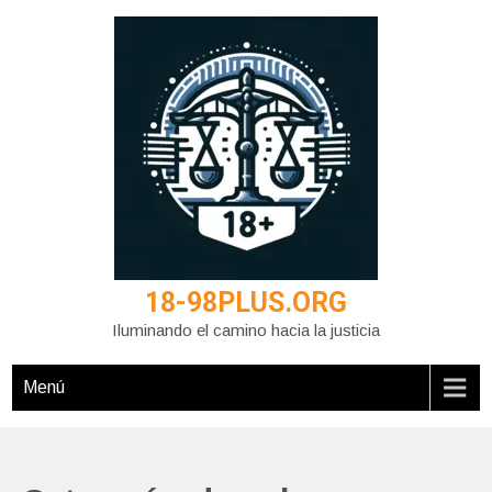
Saltar
al
contenido
18-98PLUS.ORG
Iluminando el camino hacia la justicia
Menú