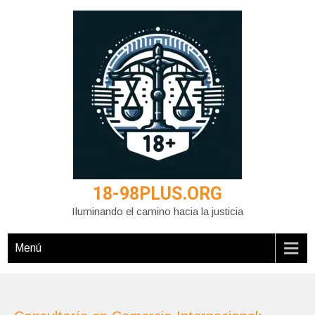
Saltar
al
contenido
18-98PLUS.ORG
Iluminando el camino hacia la justicia
Menú