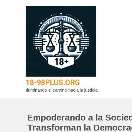
Saltar
al
contenido
18-98PLUS.ORG
Iluminando el camino hacia la justicia
Empoderando a la Socied
Transforman la Democra