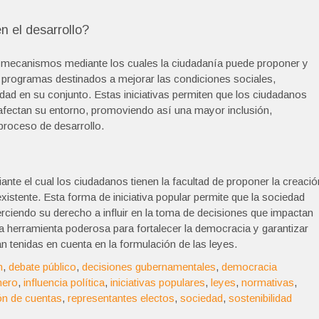
n el desarrollo?
n a mecanismos mediante los cuales la ciudadanía puede proponer y
 y programas destinados a mejorar las condiciones sociales,
d en su conjunto. Estas iniciativas permiten que los ciudadanos
 afectan su entorno, promoviendo así una mayor inclusión,
proceso de desarrollo.
nte el cual los ciudadanos tienen la facultad de proponer la creació
istente. Esta forma de iniciativa popular permite que la sociedad
ejerciendo su derecho a influir en la toma de decisiones que impactan
una herramienta poderosa para fortalecer la democracia y garantizar
 tenidas en cuenta en la formulación de las leyes.
n
,
debate público
,
decisiones gubernamentales
,
democracia
nero
,
influencia política
,
iniciativas populares
,
leyes
,
normativas
,
ón de cuentas
,
representantes electos
,
sociedad
,
sostenibilidad