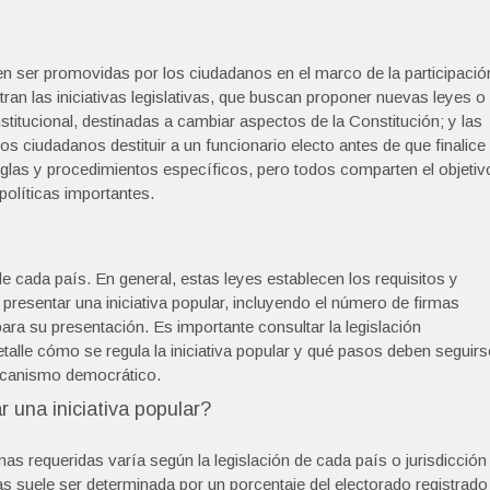
den ser promovidas por los ciudadanos en el marco de la participació
an las iniciativas legislativas, que buscan proponer nuevas leyes o
nstitucional, destinadas a cambiar aspectos de la Constitución; y las
os ciudadanos destituir a un funcionario electo antes de que finalice
reglas y procedimientos específicos, pero todos comparten el objetiv
olíticas importantes.
 de cada país. En general, estas leyes establecen los requisitos y
resentar una iniciativa popular, incluyendo el número de firmas
para su presentación. Es importante consultar la legislación
talle cómo se regula la iniciativa popular y qué pasos deben seguirs
mecanismo democrático.
 una iniciativa popular?
mas requeridas varía según la legislación de cada país o jurisdicción
as suele ser determinada por un porcentaje del electorado registrado