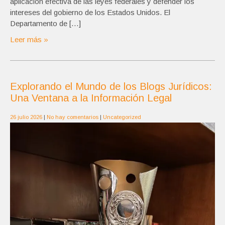
aplicación efectiva de las leyes federales y defender los
intereses del gobierno de los Estados Unidos. El
Departamento de […]
Leer más »
Explorando el Mundo de los Blogs Jurídicos:
Una Ventana a la Información Legal
26 julio 2026
|
No hay comentarios
|
Uncategorized