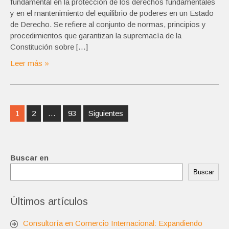
fundamental en la protección de los derechos fundamentales
y en el mantenimiento del equilibrio de poderes en un Estado
de Derecho. Se refiere al conjunto de normas, principios y
procedimientos que garantizan la supremacía de la
Constitución sobre […]
Leer más »
Navegación
1
2
…
93
Siguientes
de
entradas
Buscar en
Buscar
Últimos artículos
Consultoría en Comercio Internacional: Expandiendo