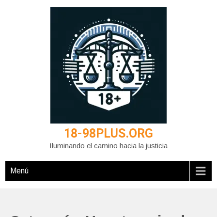
Saltar
al
contenido
18-98PLUS.ORG
Iluminando el camino hacia la justicia
Menú