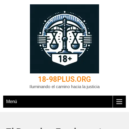
Saltar
al
contenido
18-98PLUS.ORG
Iluminando el camino hacia la justicia
Menú