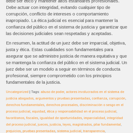
debe ser ético y mantener altos estándares profesionales.
Debe actuar con integridad, evitando cualquier tipo de
corrupción, conflicto de intereses o comportamiento
inapropiado. La ética judicial es esencial para mantener la
confianza del público en el sistema de justicia y garantizar que
las decisiones judiciales sean respetadas y aceptadas.
En resumen, la actitud de un juez debe ser imparcial, objetiva,
justa y ética. Estas cualidades son fundamentales para
asegurar que se administre justicia de manera equitativa y que
se mantenga la confianza del público en el sistema judicial. Un
juez debe ser un modelo a seguir en términos de conducta
profesional, siempre comprometido con los principios
fundamentales de la justicia.
Uncategorized
| Tags:
abuso de poder
,
actores involucrados en el sistema de
justicia abogados
,
argumentos y pruebas presentadas
,
confianza
,
corrupción
,
derechos fundamentales
,
derechos procesales
,
discriminación o sesgo en el
proceso judicial
,
equidad
,
ética y responsabilidad en el proceso judicial
,
favoritismos
,
fiscales
,
igualdad de oportunidades
,
imparcialidad
,
integridad
del proceso judicial
,
jueces
,
justicia
,
leyes
,
magistrados
,
pilar fundamental
,
prejuicios
,
pruebas presentadas
,
sistema judicial
,
transparencia
,