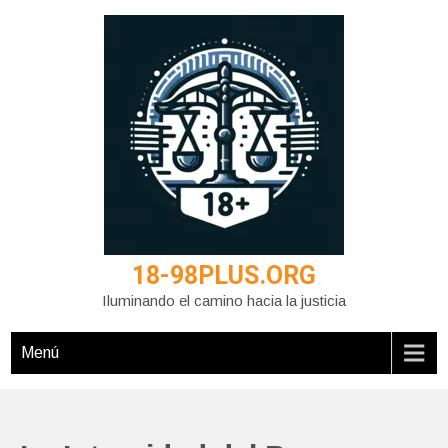
Saltar
al
contenido
18-98PLUS.ORG
Iluminando el camino hacia la justicia
Menú