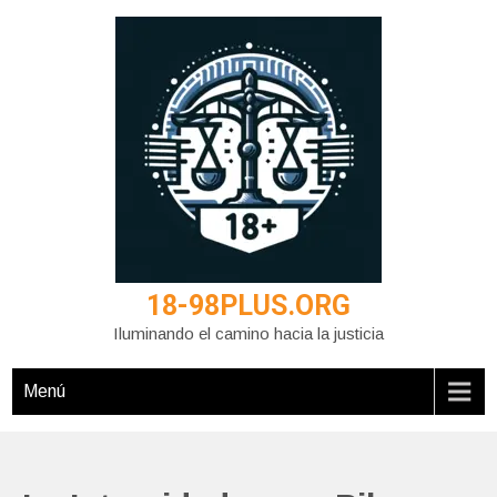
Saltar
al
contenido
18-98PLUS.ORG
Iluminando el camino hacia la justicia
Menú