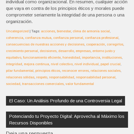
individual como organizacional. En resumen, cualquier acción
que vaya en contra de los principios éticos y morales puede
comprometer seriamente la integridad de una persona o una
organización.
Uncategorized
| Tags:
acciones
,
bienestar
,
clima de armonía social
,
coherencia
,
confianza mutua
,
confianza personal
,
confianza profesional
,
consecuencias de nuestras acciones y decisiones
,
cooperación
,
corregirlos
,
crecimiento personal
,
decisiones
,
desarrollo
,
empresas
,
entorno justo y
equitativo
,
funcionamiento eficiente
,
honestidad
,
importancia
,
instituciones
,
integridad
,
mejora continua
,
nivel colectivo
,
nivel individual
,
papel crucial
,
pilar fundamental
,
principios éticos
,
reconocer errores
,
relaciones sociales
,
relaciones sólidas
,
respeto
,
responsabilidad
,
responsabilidad personal
,
sociedad
,
transacciones comerciales
,
valor fundamental
Navegación
de
El Caso: Un Análisis Profundo de una Controversia Legal
entradas
Potenciando tu Proyecto Digital: Aprovecha al Máximo los
Recursos Disponibles
Deja una respuesta