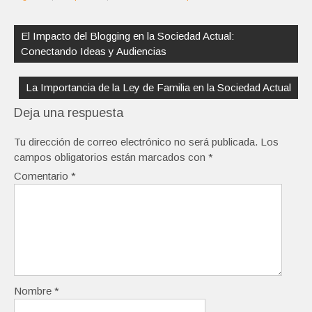
Navegación
de
El Impacto del Blogging en la Sociedad Actual:
entradas
Conectando Ideas y Audiencias
La Importancia de la Ley de Familia en la Sociedad Actual
Deja una respuesta
Tu dirección de correo electrónico no será publicada.
Los
campos obligatorios están marcados con
*
Comentario
*
Nombre
*