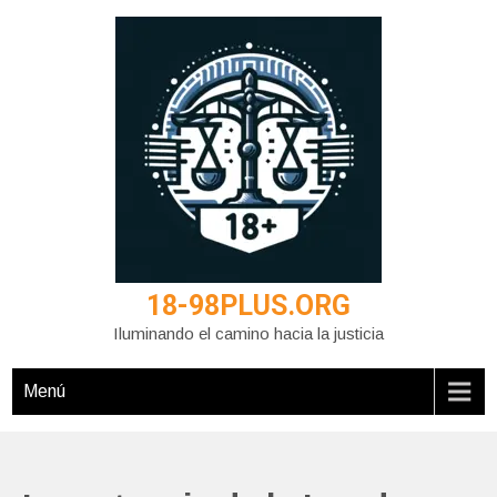
Saltar
al
contenido
18-98PLUS.ORG
Iluminando el camino hacia la justicia
Menú