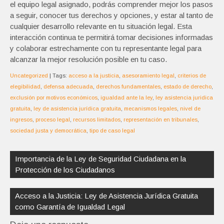
el equipo legal asignado, podrás comprender mejor los pasos
a seguir, conocer tus derechos y opciones, y estar al tanto de
cualquier desarrollo relevante en tu situación legal. Esta
interacción continua te permitirá tomar decisiones informadas
y colaborar estrechamente con tu representante legal para
alcanzar la mejor resolución posible en tu caso.
Uncategorized
| Tags:
acceso a la justicia
,
asesoramiento legal
,
criterios de
elegibilidad
,
defensa adecuada
,
derechos fundamentales
,
estado de derecho
,
exclusión por motivos económicos
,
igualdad ante la ley
,
ley asistencia juridica
gratuita
,
ley de asistencia jurídica gratuita
,
mecanismos legales
,
nivel de
ingresos
,
proceso legal
,
recursos limitados
,
representación en tribunales
,
sociedad justa y democrática
,
tipo de caso legal
Navegación
de
Importancia de la Ley de Seguridad Ciudadana en la
entradas
Protección de los Ciudadanos
Acceso a la Justicia: Ley de Asistencia Jurídica Gratuita
como Garantía de Igualdad Legal