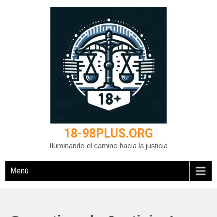
Saltar
al
contenido
18-98PLUS.ORG
Iluminando el camino hacia la justicia
Menú