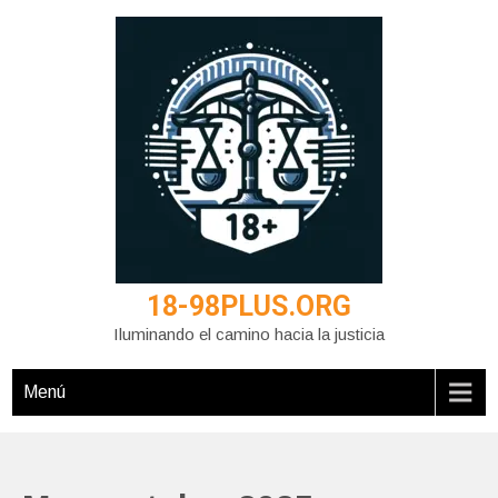
Saltar
al
contenido
18-98PLUS.ORG
Iluminando el camino hacia la justicia
Menú