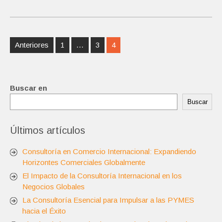
Navegación
Anteriores
1
…
3
4
de
entradas
Buscar en
Buscar
Últimos artículos
Consultoría en Comercio Internacional: Expandiendo
Horizontes Comerciales Globalmente
El Impacto de la Consultoría Internacional en los
Negocios Globales
La Consultoría Esencial para Impulsar a las PYMES
hacia el Éxito