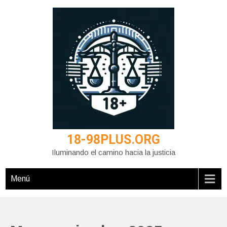
Saltar
al
contenido
18-98PLUS.ORG
Iluminando el camino hacia la justicia
Menú