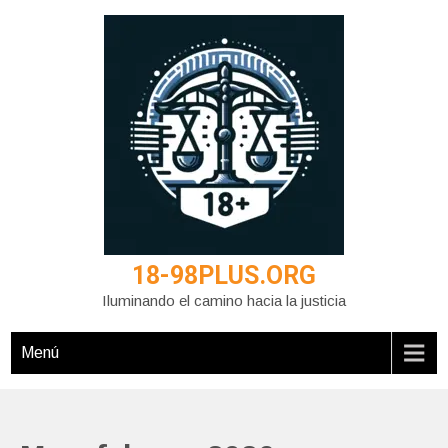
Saltar
al
contenido
18-98PLUS.ORG
Iluminando el camino hacia la justicia
Menú