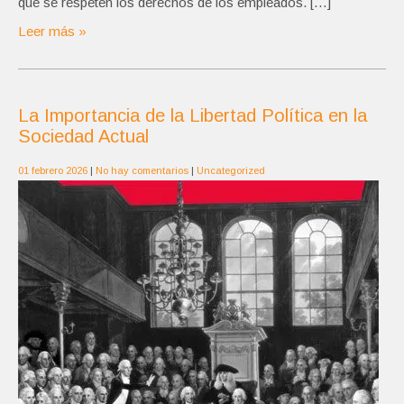
que se respeten los derechos de los empleados. […]
Leer más »
La Importancia de la Libertad Política en la
Sociedad Actual
01 febrero 2026
|
No hay comentarios
|
Uncategorized