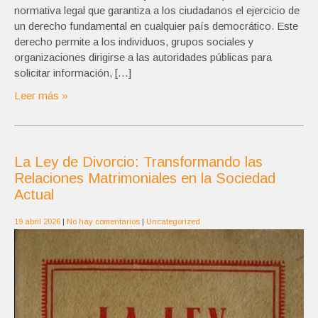
normativa legal que garantiza a los ciudadanos el ejercicio de
un derecho fundamental en cualquier país democrático. Este
derecho permite a los individuos, grupos sociales y
organizaciones dirigirse a las autoridades públicas para
solicitar información, […]
Leer más »
La Ley de Divorcio: Transformando las
Relaciones Matrimoniales en la Sociedad
Actual
19 abril 2026
|
No hay comentarios
|
Uncategorized