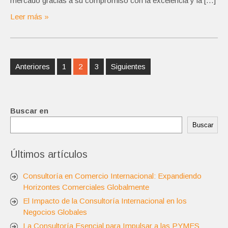
mercado gracias a su compromiso con la excelencia y la […]
Leer más »
Navegación
Anteriores
1
2
3
Siguientes
de
entradas
Buscar en
Buscar
Últimos artículos
Consultoría en Comercio Internacional: Expandiendo
Horizontes Comerciales Globalmente
El Impacto de la Consultoría Internacional en los
Negocios Globales
La Consultoría Esencial para Impulsar a las PYMES