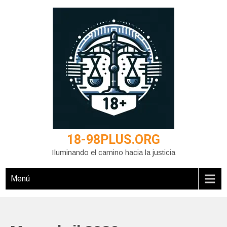
Saltar
al
contenido
18-98PLUS.ORG
Iluminando el camino hacia la justicia
Menú