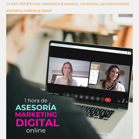
14 abril 2026
|
No hay comentarios
|
asesoria
,
consultoria
,
consultoria digital
,
marketing
,
marketing digital