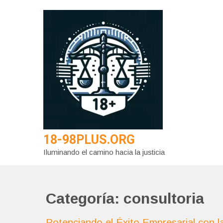
Saltar
al
contenido
18-98PLUS.ORG
Iluminando el camino hacia la justicia
Categoría:
consultoria
Potenciando el Éxito Empresarial con la