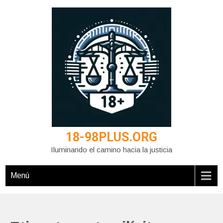
Saltar
al
contenido
18-98PLUS.ORG
Iluminando el camino hacia la justicia
Menú