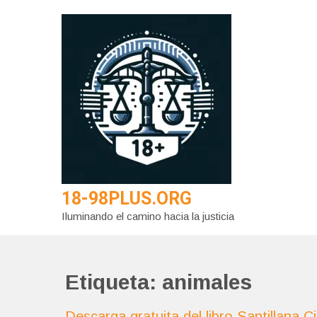
Saltar
al
contenido
18-98PLUS.ORG
Iluminando el camino hacia la justicia
Etiqueta:
animales
Descarga gratuita del libro Santillana 