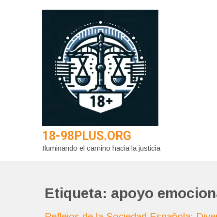
Saltar
al
contenido
18-98PLUS.ORG
Iluminando el camino hacia la justicia
Etiqueta:
apoyo emociona
Reflejos de la Sociedad Española: Diver