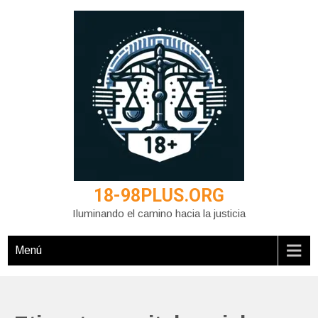
Saltar
al
contenido
18-98PLUS.ORG
Iluminando el camino hacia la justicia
Menú