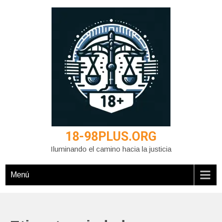
Saltar
al
contenido
18-98PLUS.ORG
Iluminando el camino hacia la justicia
Menú