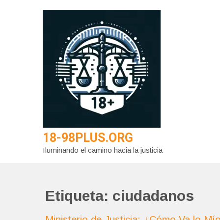
Saltar
al
contenido
18-98PLUS.ORG
Iluminando el camino hacia la justicia
Etiqueta:
ciudadanos
Ministerio de Justicia: ¿Cómo Va lo Mí