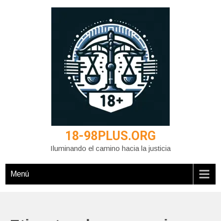
Saltar
al
contenido
18-98PLUS.ORG
Iluminando el camino hacia la justicia
Menú