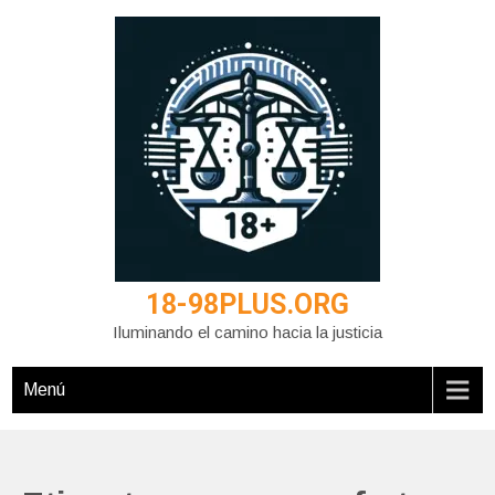
Saltar
al
contenido
18-98PLUS.ORG
Iluminando el camino hacia la justicia
Menú