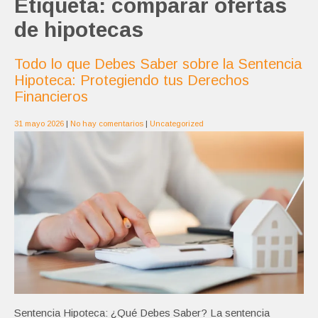
Etiqueta:
comparar ofertas
de hipotecas
Todo lo que Debes Saber sobre la Sentencia
Hipoteca: Protegiendo tus Derechos
Financieros
31 mayo 2026
|
No hay comentarios
|
Uncategorized
Sentencia Hipoteca: ¿Qué Debes Saber? La sentencia