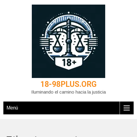
Saltar
al
contenido
18-98PLUS.ORG
Iluminando el camino hacia la justicia
Menú