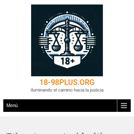
Saltar
al
contenido
18-98PLUS.ORG
Iluminando el camino hacia la justicia
Menú