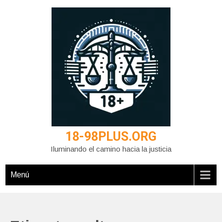
Saltar
al
contenido
18-98PLUS.ORG
Iluminando el camino hacia la justicia
Menú