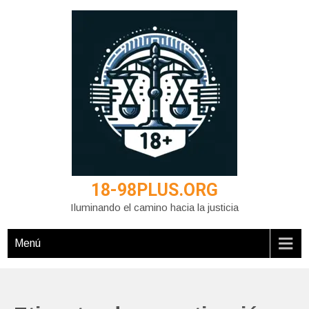
Saltar
al
contenido
18-98PLUS.ORG
Iluminando el camino hacia la justicia
Menú