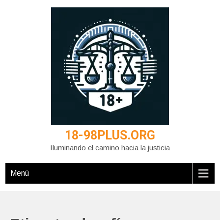
Saltar
al
contenido
18-98PLUS.ORG
Iluminando el camino hacia la justicia
Menú