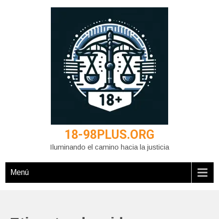
Saltar
al
contenido
18-98PLUS.ORG
Iluminando el camino hacia la justicia
Menú