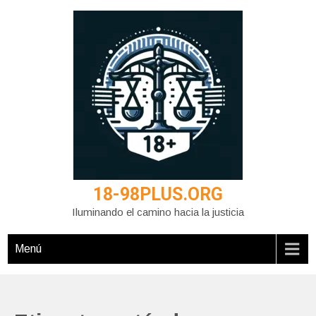
Saltar
al
contenido
18-98PLUS.ORG
Iluminando el camino hacia la justicia
Menú