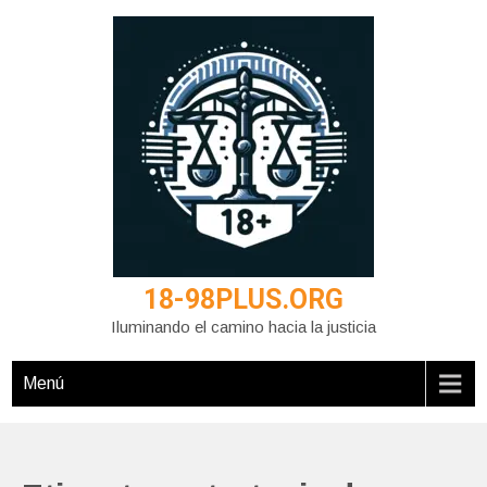
Saltar
al
contenido
18-98PLUS.ORG
Iluminando el camino hacia la justicia
Menú