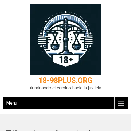
Saltar
al
contenido
18-98PLUS.ORG
Iluminando el camino hacia la justicia
Menú