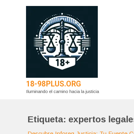
Saltar
al
contenido
18-98PLUS.ORG
Iluminando el camino hacia la justicia
Etiqueta:
expertos legale
Descubre Inforeg Justicia: Tu Fuente C