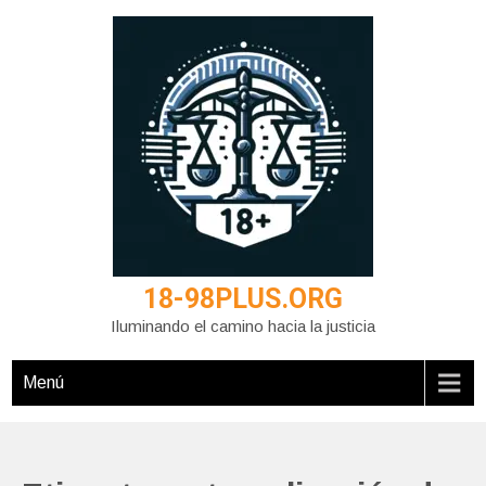
Saltar
al
contenido
18-98PLUS.ORG
Iluminando el camino hacia la justicia
Menú