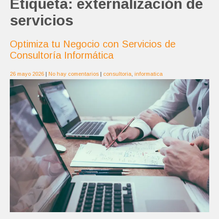
Etiqueta:
externalización de
servicios
Optimiza tu Negocio con Servicios de
Consultoría Informática
26 mayo 2026
|
No hay comentarios
|
consultoria
,
informatica