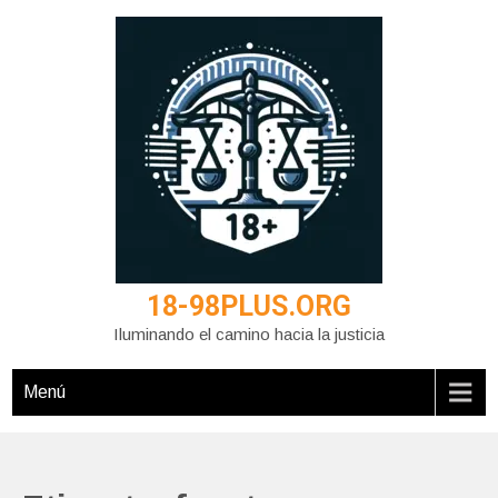
Saltar
al
contenido
18-98PLUS.ORG
Iluminando el camino hacia la justicia
Menú