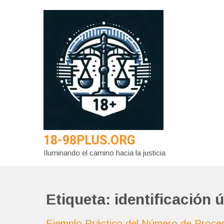
Saltar
al
contenido
18-98PLUS.ORG
Iluminando el camino hacia la justicia
Etiqueta:
identificación 
Ejemplo Práctico del Número de Proced