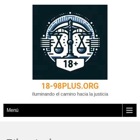
Saltar
al
contenido
18-98PLUS.ORG
Iluminando el camino hacia la justicia
Menú