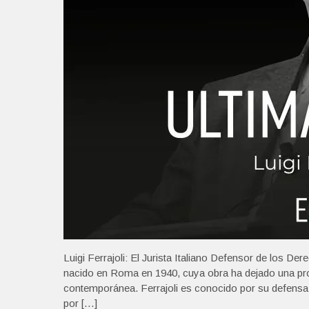
Luigi Ferrajoli: El Jurista Italiano Defensor de los De
nacido en Roma en 1940, cuya obra ha dejado una profun
contemporánea. Ferrajoli es conocido por su defensa
por […]