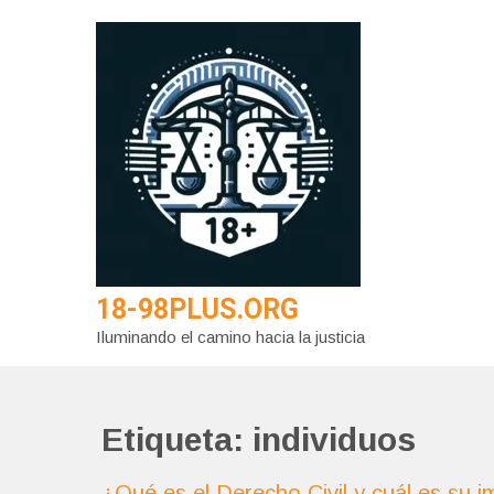
Saltar
al
contenido
18-98PLUS.ORG
Iluminando el camino hacia la justicia
Etiqueta:
individuos
¿Qué es el Derecho Civil y cuál es su i