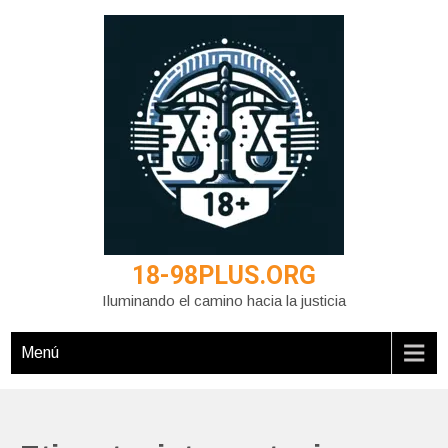
Saltar
al
contenido
18-98PLUS.ORG
Iluminando el camino hacia la justicia
Menú