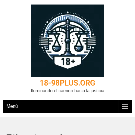
Saltar
al
contenido
18-98PLUS.ORG
Iluminando el camino hacia la justicia
Menú