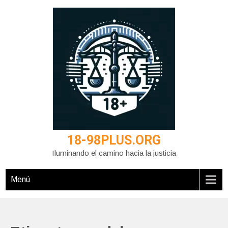
Saltar
al
contenido
18-98PLUS.ORG
Iluminando el camino hacia la justicia
Menú