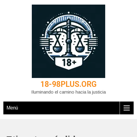
Saltar
al
contenido
18-98PLUS.ORG
Iluminando el camino hacia la justicia
Menú