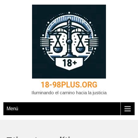
Saltar
al
contenido
18-98PLUS.ORG
Iluminando el camino hacia la justicia
Menú