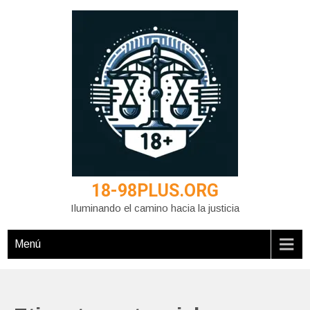
Saltar
al
contenido
18-98PLUS.ORG
Iluminando el camino hacia la justicia
Menú