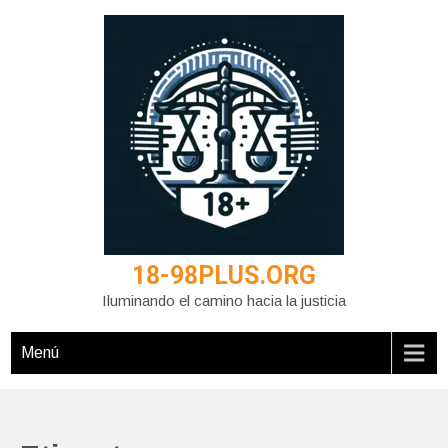
Saltar
al
contenido
18-98PLUS.ORG
Iluminando el camino hacia la justicia
Menú