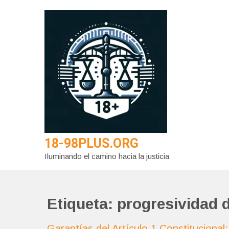
Saltar
al
contenido
18-98PLUS.ORG
Iluminando el camino hacia la justicia
Etiqueta:
progresividad 
Garantías del Artículo 1 Constituciona