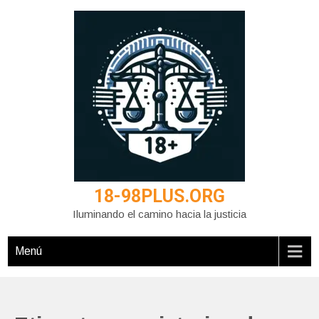
Saltar
al
contenido
18-98PLUS.ORG
Iluminando el camino hacia la justicia
Menú