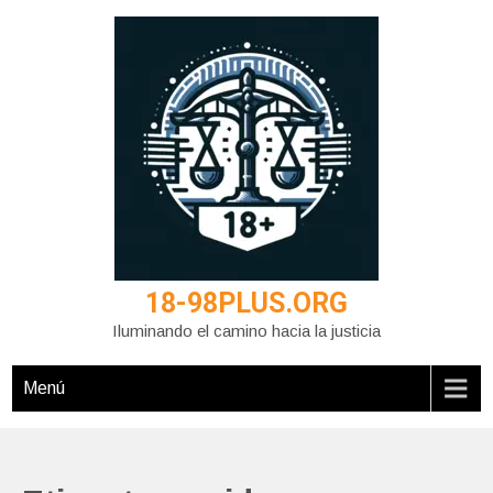
Saltar
al
contenido
18-98PLUS.ORG
Iluminando el camino hacia la justicia
Menú