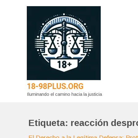
Saltar
al
contenido
18-98PLUS.ORG
Iluminando el camino hacia la justicia
Etiqueta:
reacción despr
El Derecho a la Legítima Defensa: Pr