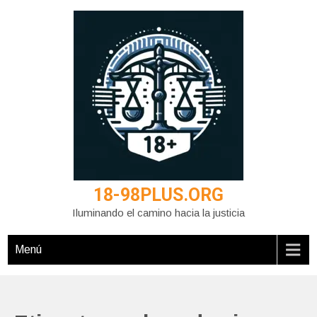
Saltar
al
contenido
18-98PLUS.ORG
Iluminando el camino hacia la justicia
Menú