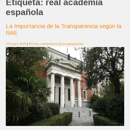
Etiqueta:
real academia
española
La Importancia de la Transparencia según la
RAE
23 mayo 2026
|
No hay comentarios
|
Uncategorized